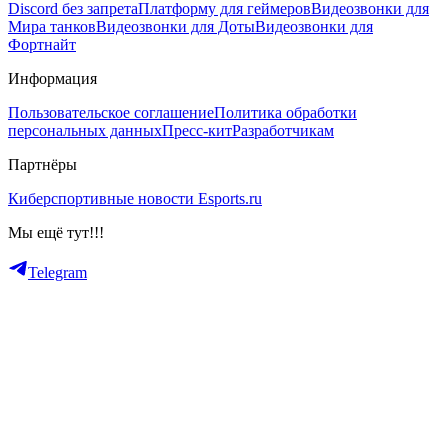
Discord без запрета
Платформу для геймеров
Видеозвонки для
Мира танков
Видеозвонки для Доты
Видеозвонки для
Фортнайт
Информация
Пользовательское соглашение
Политика обработки
персональных данных
Пресс-кит
Разработчикам
Партнёры
Киберспортивные новости Esports.ru
Мы ещё тут!!!
Telegram